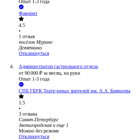
Опыт 1-3 года
Фаворит
4.5
•
1
отзыв
посёлок Мурино
Девяткино
Откликнуться
Администратор гастрольного отдела
от
90 000
₽
за месяц,
на руки
Опыт 1-3 года
СПБ ГБУК Театр юных зрителей им. А.А. Брянцева
1.5
•
3
отзыва
Санкт-Петербург
Звенигородская
и еще
1
Можно без резюме
Откликнуться