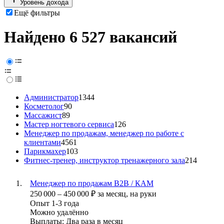
Уровень дохода
Ещё фильтры
Найдено 6 527 вакансий
Администратор
1344
Косметолог
90
Массажист
89
Мастер ногтевого сервиса
126
Менеджер по продажам, менеджер по работе с
клиентами
4561
Парикмахер
103
Фитнес-тренер, инструктор тренажерного зала
214
Менеджер по продажам В2В / КАМ
250 000
–
450 000
₽
за месяц,
на руки
Опыт 1-3 года
Можно удалённо
Выплаты: Два раза в месяц