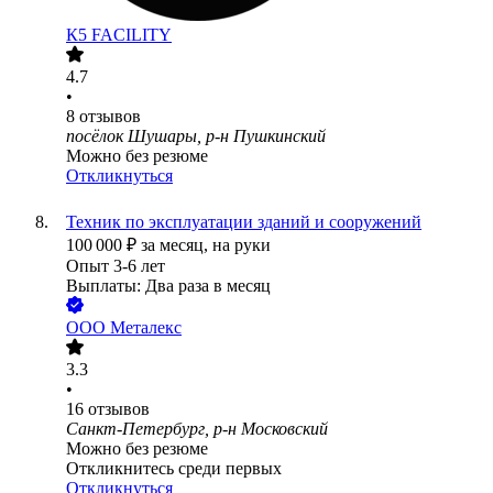
К5 FACILITY
4.7
•
8
отзывов
посёлок Шушары, р-н Пушкинский
Можно без резюме
Откликнуться
Техник по эксплуатации зданий и сооружений
100 000
₽
за месяц,
на руки
Опыт 3-6 лет
Выплаты: Два раза в месяц
ООО
Металекс
3.3
•
16
отзывов
Санкт-Петербург, р-н Московский
Можно без резюме
Откликнитесь среди первых
Откликнуться