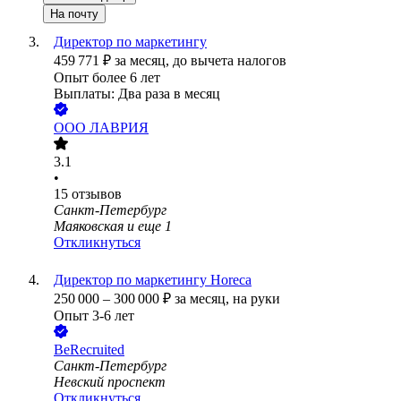
На почту
Директор по маркетингу
459 771
₽
за месяц,
до вычета налогов
Опыт более 6 лет
Выплаты: Два раза в месяц
ООО
ЛАВРИЯ
3.1
•
15
отзывов
Санкт-Петербург
Маяковская
и еще
1
Откликнуться
Директор по маркетингу Horeca
250 000
–
300 000
₽
за месяц,
на руки
Опыт 3-6 лет
BeRecruited
Санкт-Петербург
Невский проспект
Откликнуться