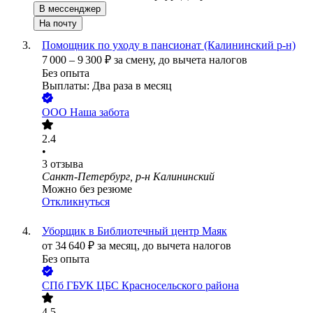
В мессенджер
На почту
Помощник по уходу в пансионат (Калининский р-н)
7 000
–
9 300
₽
за смену,
до вычета налогов
Без опыта
Выплаты: Два раза в месяц
ООО
Наша забота
2.4
•
3
отзыва
Санкт-Петербург, р-н Калининский
Можно без резюме
Откликнуться
Уборщик в Библиотечный центр Маяк
от
34 640
₽
за месяц,
до вычета налогов
Без опыта
СПб ГБУК ЦБС Красносельского района
4.5