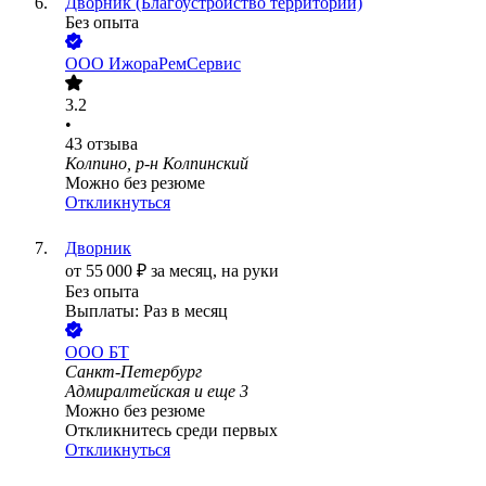
Дворник (Благоустройство территории)
Без опыта
ООО
ИжораРемСервис
3.2
•
43
отзыва
Колпино, р-н Колпинский
Можно без резюме
Откликнуться
Дворник
от
55 000
₽
за месяц,
на руки
Без опыта
Выплаты: Раз в месяц
ООО
БТ
Санкт-Петербург
Адмиралтейская
и еще
3
Можно без резюме
Откликнитесь среди первых
Откликнуться