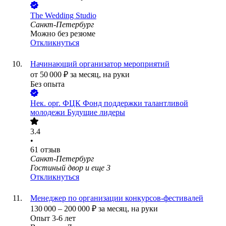
The Wedding Studio
Санкт-Петербург
Можно без резюме
Откликнуться
Начинающий организатор мероприятий
от
50 000
₽
за месяц,
на руки
Без опыта
Нек. орг.
ФЦК Фонд поддержки талантливой
молодежи Будущие лидеры
3.4
•
61
отзыв
Санкт-Петербург
Гостиный двор
и еще
3
Откликнуться
Менеджер по организации конкурсов-фестивалей
130 000
–
200 000
₽
за месяц,
на руки
Опыт 3-6 лет