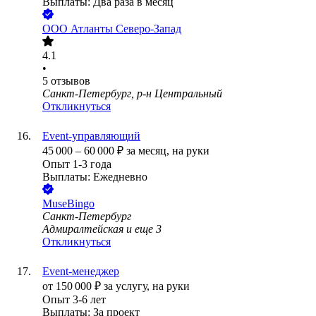
Выплаты: Два раза в месяц
ООО
Атланты Северо-Запад
4.1
•
5
отзывов
Санкт-Петербург, р-н Центральный
Откликнуться
Event-управляющий
45 000
–
60 000
₽
за месяц,
на руки
Опыт 1-3 года
Выплаты: Ежедневно
MuseBingo
Санкт-Петербург
Адмиралтейская
и еще
3
Откликнуться
Event-менеджер
от
150 000
₽
за услугу,
на руки
Опыт 3-6 лет
Выплаты: За проект