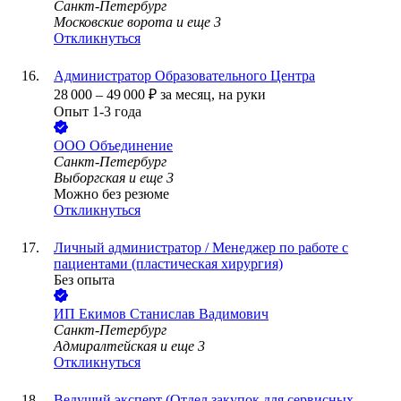
Санкт-Петербург
Московские ворота
и еще
3
Откликнуться
Администратор Образовательного Центра
28 000
–
49 000
₽
за месяц,
на руки
Опыт 1-3 года
ООО
Объединение
Санкт-Петербург
Выборгская
и еще
3
Можно без резюме
Откликнуться
Личный администратор / Менеджер по работе с
пациентами (пластическая хирургия)
Без опыта
ИП
Екимов Станислав Вадимович
Санкт-Петербург
Адмиралтейская
и еще
3
Откликнуться
Ведущий эксперт (Отдел закупок для сервисных