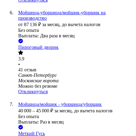
Мойщица-уборщица/мойщик-уборщик на
производство
от
87 136
₽
за месяц,
до вычета налогов
Без опыта
Выплаты: Два раза в месяц
Пироговый дворик
3.9
•
41
отзыв
Санкт-Петербург
Московские ворота
Можно без резюме
Откликнуться
Мойщица/мойщик - уборщица/уборщик
40 000
–
45 000
₽
за месяц,
до вычета налогов
Без опыта
Выплаты: Раз в месяц
Меткий Гусь