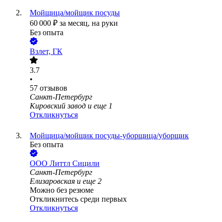
Мойщица/мойщик посуды
60 000
₽
за месяц,
на руки
Без опыта
Взлет, ГК
3.7
•
57
отзывов
Санкт-Петербург
Кировский завод
и еще
1
Откликнуться
Мойщица/мойщик посуды-уборщица/уборщик
Без опыта
ООО
Литтл Сицили
Санкт-Петербург
Елизаровская
и еще
2
Можно без резюме
Откликнитесь среди первых
Откликнуться