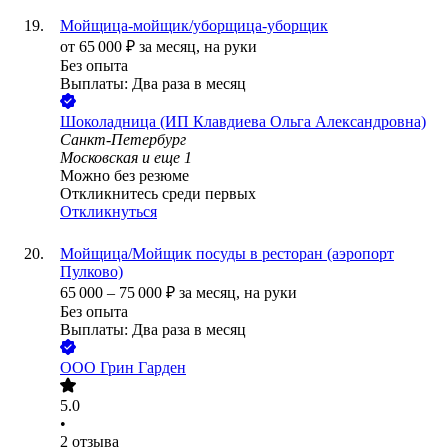
Мойщица-мойщик/уборщица-уборщик
от
65 000
₽
за месяц,
на руки
Без опыта
Выплаты: Два раза в месяц
Шоколадница (ИП Клавдиева Ольга Александровна)
Санкт-Петербург
Московская
и еще
1
Можно без резюме
Откликнитесь среди первых
Откликнуться
Мойщица/Мойщик посуды в ресторан (аэропорт
Пулково)
65 000
–
75 000
₽
за месяц,
на руки
Без опыта
Выплаты: Два раза в месяц
ООО
Грин Гарден
5.0
•
2
отзыва