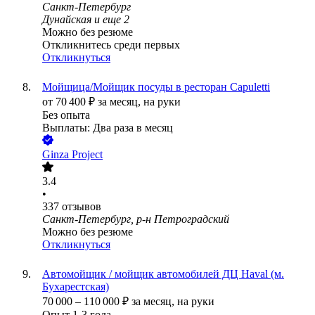
Санкт-Петербург
Дунайская
и еще
2
Можно без резюме
Откликнитесь среди первых
Откликнуться
Мойщица/Мойщик посуды в ресторан Capuletti
от
70 400
₽
за месяц,
на руки
Без опыта
Выплаты: Два раза в месяц
Ginza Project
3.4
•
337
отзывов
Санкт-Петербург, р-н Петроградский
Можно без резюме
Откликнуться
Автомойщик / мойщик автомобилей ДЦ Haval (м.
Бухарестская)
70 000
–
110 000
₽
за месяц,
на руки
Опыт 1-3 года