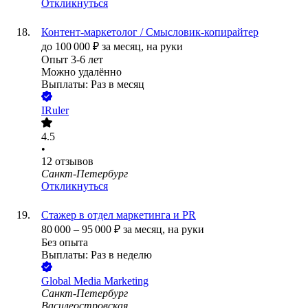
Откликнуться
Контент‑маркетолог / Смысловик‑копирайтер
до
100 000
₽
за месяц,
на руки
Опыт 3-6 лет
Можно удалённо
Выплаты: Раз в месяц
IRuler
4.5
•
12
отзывов
Санкт-Петербург
Откликнуться
Стажер в отдел маркетинга и PR
80 000
–
95 000
₽
за месяц,
на руки
Без опыта
Выплаты: Раз в неделю
Global Media Marketing
Санкт-Петербург
Василеостровская