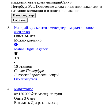
маркетинговые коммуникации
Санкт-
Петербург
5/2
6/1
Ключевые слова в названии вакансии, в
названии компании и в описании вакансии
В мессенджер
На почту
Копирайтер / контент-менеджер в маркетинговое
агентство
Опыт 3-6 лет
Можно удалённо
Malina Digital Agency
3.8
•
16
отзывов
Санкт-Петербург
Лиговский проспект
и еще
3
Откликнуться
Маркетолог
от
120 000
₽
за месяц,
на руки
Опыт 3-6 лет
Выплаты: Два раза в месяц