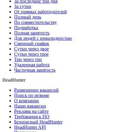
За последние три дня
За сутки
От прямых работодателей
Полный день
По совместительству
Подработка
Полная занятость
Для людей с инвалидностью
Сменный график
Сутки через двое
Сутки через трое
Три через три
Удаленная работа
Частичная занятость
HeadHunter
Размещение вакансий
Поиск по резюме
О компании
Наши вакансии
Реклама на сайте
Требования к ПО
Безопасный HeadHunter
HeadHunter API