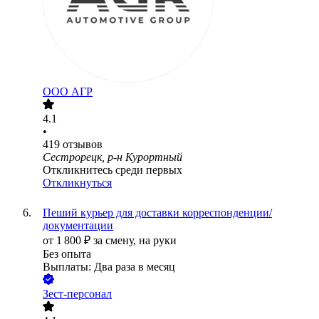
ООО
АГР
4.1
•
419
отзывов
Сестрорецк, р-н Курортный
Откликнитесь среди первых
Откликнуться
Пеший курьер для доставки корреспонденции/
документации
от
1 800
₽
за смену,
на руки
Без опыта
Выплаты: Два раза в месяц
Зест-персонал