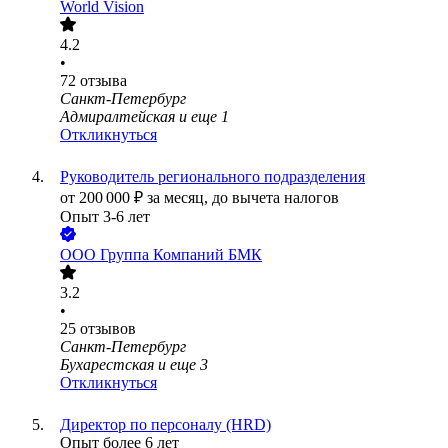
World Vision
4.2
•
72
отзыва
Санкт-Петербург
Адмиралтейская
и еще
1
Откликнуться
Руководитель регионального подразделения
от
200 000
₽
за месяц,
до вычета налогов
Опыт 3-6 лет
ООО
Группа Компаний БМК
3.2
•
25
отзывов
Санкт-Петербург
Бухарестская
и еще
3
Откликнуться
Директор по персоналу (HRD)
Опыт более 6 лет