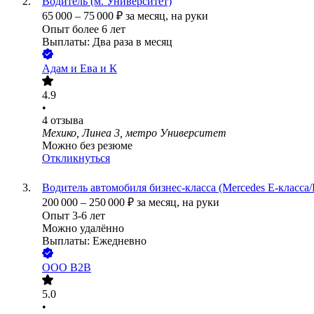
Водитель (м. Университет)
65 000
–
75 000
₽
за месяц,
на руки
Опыт более 6 лет
Выплаты: Два раза в месяц
Адам и Ева и К
4.9
•
4
отзыва
Мехико, Линеа 3, метро Университет
Можно без резюме
Откликнуться
Водитель автомобиля бизнес-класса (Mercedes E-класса/
200 000
–
250 000
₽
за месяц,
на руки
Опыт 3-6 лет
Можно удалённо
Выплаты: Ежедневно
ООО
В2B
5.0
•