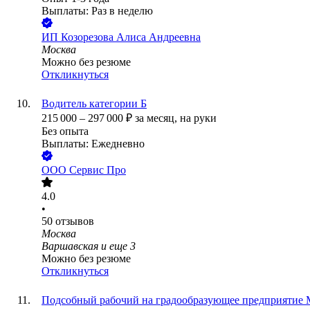
Выплаты: Раз в неделю
ИП
Козорезова Алиса Андреевна
Москва
Можно без резюме
Откликнуться
Водитель категории Б
215 000
–
297 000
₽
за месяц,
на руки
Без опыта
Выплаты: Ежедневно
ООО
Сервис Про
4.0
•
50
отзывов
Москва
Варшавская
и еще
3
Можно без резюме
Откликнуться
Подсобный рабочий на градообразующее предприятие