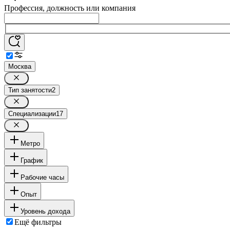
Профессия, должность или компания
Москва
Тип занятости
2
Специализации
17
Метро
График
Рабочие часы
Опыт
Уровень дохода
Ещё фильтры