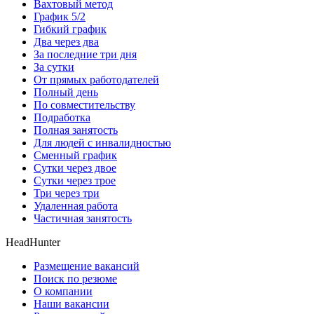
Вахтовый метод
График 5/2
Гибкий график
Два через два
За последние три дня
За сутки
От прямых работодателей
Полный день
По совместительству
Подработка
Полная занятость
Для людей с инвалидностью
Сменный график
Сутки через двое
Сутки через трое
Три через три
Удаленная работа
Частичная занятость
HeadHunter
Размещение вакансий
Поиск по резюме
О компании
Наши вакансии