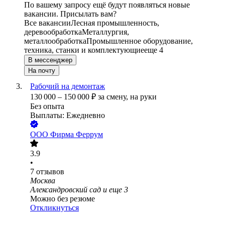
По вашему запросу ещё будут появляться новые
вакансии. Присылать вам?
Все вакансии
Лесная промышленность,
деревообработка
Металлургия,
металлообработка
Промышленное оборудование,
техника, станки и комплектующие
еще 4
В мессенджер
На почту
Рабочий на демонтаж
130 000
–
150 000
₽
за смену,
на руки
Без опыта
Выплаты: Ежедневно
ООО
Фирма Феррум
3.9
•
7
отзывов
Москва
Александровский сад
и еще
3
Можно без резюме
Откликнуться