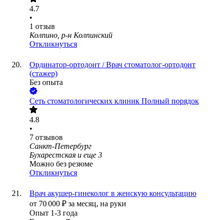
4.7
•
1
отзыв
Колпино, р-н Колпинский
Откликнуться
Ординатор-ортодонт / Врач стоматолог-ортодонт
(стажер)
Без опыта
Сеть стоматологических клиник Полный порядок
4.8
•
7
отзывов
Санкт-Петербург
Бухарестская
и еще
3
Можно без резюме
Откликнуться
Врач акушер-гинеколог в женскую консультацию
от
70 000
₽
за месяц,
на руки
Опыт 1-3 года