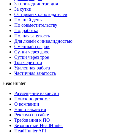
За последние три дня
За сутки
От прямых работодателей
Полный день
По совместительству
Подработка
Полная занятость
Для людей с инвалидностью
Сменный график
Сутки через двое
Сутки через трое
Три через три
Удаленная работа
Частичная занятость
HeadHunter
Размещение вакансий
Поиск по резюме
О компании
Наши вакансии
Реклама на сайте
Требования к ПО
Безопасный HeadHunter
HeadHunter API