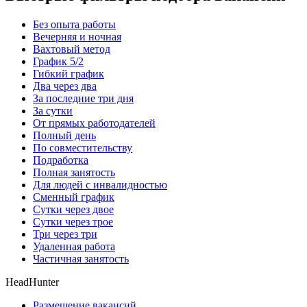
Без опыта работы
Вечерняя и ночная
Вахтовый метод
График 5/2
Гибкий график
Два через два
За последние три дня
За сутки
От прямых работодателей
Полный день
По совместительству
Подработка
Полная занятость
Для людей с инвалидностью
Сменный график
Сутки через двое
Сутки через трое
Три через три
Удаленная работа
Частичная занятость
HeadHunter
Размещение вакансий