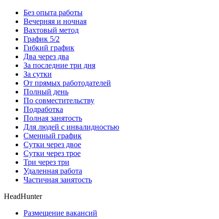
Без опыта работы
Вечерняя и ночная
Вахтовый метод
График 5/2
Гибкий график
Два через два
За последние три дня
За сутки
От прямых работодателей
Полный день
По совместительству
Подработка
Полная занятость
Для людей с инвалидностью
Сменный график
Сутки через двое
Сутки через трое
Три через три
Удаленная работа
Частичная занятость
HeadHunter
Размещение вакансий