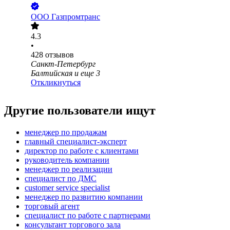
ООО
Газпромтранс
4.3
•
428
отзывов
Санкт-Петербург
Балтийская
и еще
3
Откликнуться
Другие пользователи ищут
менеджер по продажам
главный специалист-эксперт
директор по работе с клиентами
руководитель компании
менеджер по реализации
специалист по ДМС
customer service specialist
менеджер по развитию компании
торговый агент
специалист по работе с партнерами
консультант торгового зала