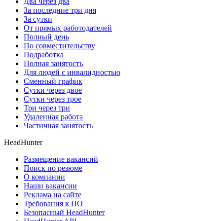
Два через два
За последние три дня
За сутки
От прямых работодателей
Полный день
По совместительству
Подработка
Полная занятость
Для людей с инвалидностью
Сменный график
Сутки через двое
Сутки через трое
Три через три
Удаленная работа
Частичная занятость
HeadHunter
Размещение вакансий
Поиск по резюме
О компании
Наши вакансии
Реклама на сайте
Требования к ПО
Безопасный HeadHunter