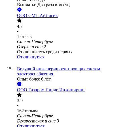
Выплаты: Два раза в месяц
ООО
СМТ-АйЛогик
4.7
•
1
отзыв
Санкт-Петербург
Озерки
и еще
2
Откликнитесь среди первых
Откликнуться
Ведущий инженер-проектировщик систем
электроснабжения
Опыт более 6 лет
ООО
Газпром Линде Инжиниринг
3.9
•
162
отзыва
Санкт-Петербург
Бухарестская
и еще
3
Откликнуться