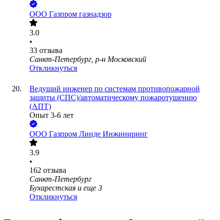
ООО
Газпром газнадзор
3.0
•
33
отзыва
Санкт-Петербург, р-н Московский
Откликнуться
Ведущий инженер по системам противопожарной
защиты (СПС)/автоматическому пожаротушению
(АПТ)
Опыт 3-6 лет
ООО
Газпром Линде Инжиниринг
3.9
•
162
отзыва
Санкт-Петербург
Бухарестская
и еще
3
Откликнуться