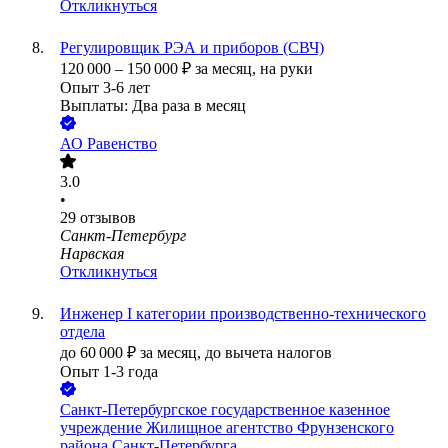
Откликнуться
Регулировщик РЭА и приборов (СВЧ)
120 000
–
150 000
₽
за месяц,
на руки
Опыт 3-6 лет
Выплаты: Два раза в месяц
АО
Равенство
3.0
•
29
отзывов
Санкт-Петербург
Нарвская
Откликнуться
Инженер I категории производственно-технического
отдела
до
60 000
₽
за месяц,
до вычета налогов
Опыт 1-3 года
Санкт-Петербургское государственное казенное
учреждение Жилищное агентство Фрунзенского
района Санкт-Петербурга