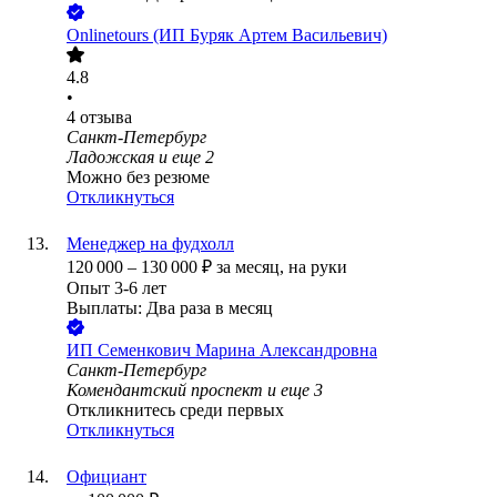
Onlinetours (ИП Буряк Артем Васильевич)
4.8
•
4
отзыва
Санкт-Петербург
Ладожская
и еще
2
Можно без резюме
Откликнуться
Менеджер на фудхолл
120 000
–
130 000
₽
за месяц,
на руки
Опыт 3-6 лет
Выплаты: Два раза в месяц
ИП
Семенкович Марина Александровна
Санкт-Петербург
Комендантский проспект
и еще
3
Откликнитесь среди первых
Откликнуться
Официант