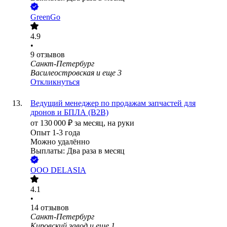
GreenGo
4.9
•
9
отзывов
Санкт-Петербург
Василеостровская
и еще
3
Откликнуться
Ведущий менеджер по продажам запчастей для
дронов и БПЛА (B2B)
от
130 000
₽
за месяц,
на руки
Опыт 1-3 года
Можно удалённо
Выплаты: Два раза в месяц
ООО
DELASIA
4.1
•
14
отзывов
Санкт-Петербург
Кировский завод
и еще
1