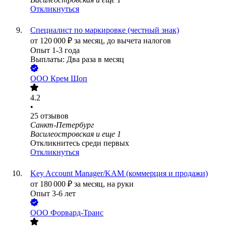
Откликнуться
Специалист по маркировке (честный знак)
от
120 000
₽
за месяц,
до вычета налогов
Опыт 1-3 года
Выплаты: Два раза в месяц
ООО
Крем Шоп
4.2
•
25
отзывов
Санкт-Петербург
Василеостровская
и еще
1
Откликнитесь среди первых
Откликнуться
Key Account Manager/KAM (коммерция и продажи)
от
180 000
₽
за месяц,
на руки
Опыт 3-6 лет
ООО
Форвард-Транс