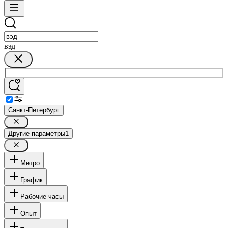
вэд
Санкт-Петербург
Другие параметры
1
Метро
График
Рабочие часы
Опыт