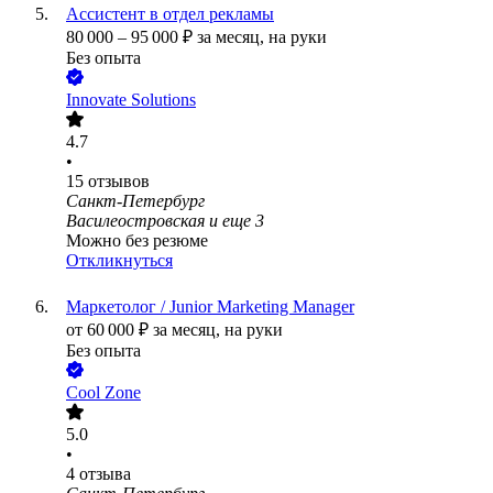
Ассистент в отдел рекламы
80 000
–
95 000
₽
за месяц,
на руки
Без опыта
Innovate Solutions
4.7
•
15
отзывов
Санкт-Петербург
Василеостровская
и еще
3
Можно без резюме
Откликнуться
Маркетолог / Junior Marketing Manager
от
60 000
₽
за месяц,
на руки
Без опыта
Cool Zone
5.0
•
4
отзыва