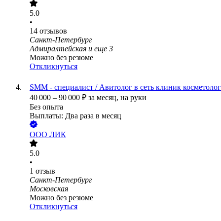
5.0
•
14
отзывов
Санкт-Петербург
Адмиралтейская
и еще
3
Можно без резюме
Откликнуться
SMM - специалист / Авитолог в сеть клиник косметоло
40 000
–
90 000
₽
за месяц,
на руки
Без опыта
Выплаты: Два раза в месяц
ООО
ЛИК
5.0
•
1
отзыв
Санкт-Петербург
Московская
Можно без резюме
Откликнуться