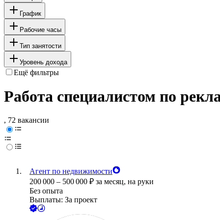
График
Рабочие часы
Тип занятости
Уровень дохода
Ещё фильтры
Работа специалистом по рекл
, 72 вакансии
Агент по недвижимости
200 000
–
500 000
₽
за месяц,
на руки
Без опыта
Выплаты: За проект