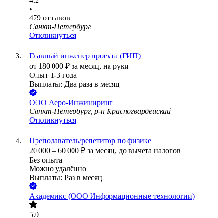
4.2
•
479
отзывов
Санкт-Петербург
Откликнуться
Главный инженер проекта (ГИП)
от
180 000
₽
за месяц,
на руки
Опыт 1-3 года
Выплаты: Два раза в месяц
ООО
Аеро-Инжиниринг
Санкт-Петербург, р-н Красногвардейский
Откликнуться
Преподаватель/репетитор по физике
20 000
–
60 000
₽
за месяц,
до вычета налогов
Без опыта
Можно удалённо
Выплаты: Раз в месяц
Академикс (ООО Информационные технологии)
5.0