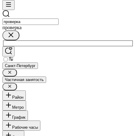
проверка
Санкт-Петербург
Частичная занятость
Район
Метро
График
Рабочие часы