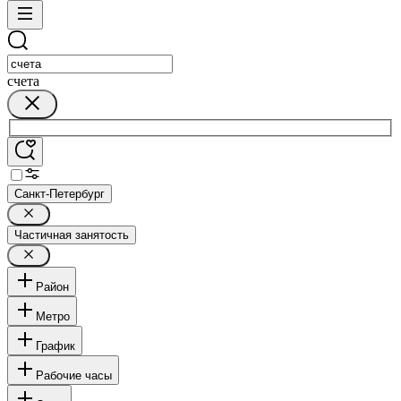
счета
Санкт-Петербург
Частичная занятость
Район
Метро
График
Рабочие часы