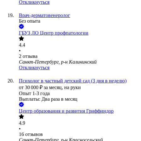
Откликнуться
Врач-дерматовенеролог
Без опыта
ГБУЗ ЛО Центр профпатологии
4.4
•
2
отзыва
Санкт-Петербург, р-н Калининский
Откликнуться
Психолог в частный детский сад (3 дня в неделю)
от
30 000
₽
за месяц,
на руки
Опыт 1-3 года
Выплаты: Два раза в месяц
Центр образования и развития Гриффиндор
4.9
•
16
отзывов
Санкт-Петербург, р-н Красносельский