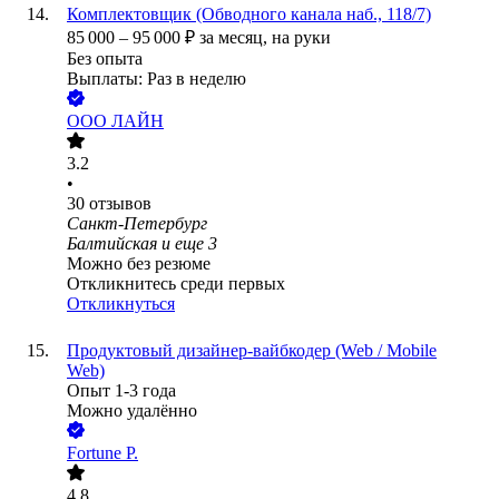
Комплектовщик (Обводного канала наб., 118/7)
85 000
–
95 000
₽
за месяц,
на руки
Без опыта
Выплаты: Раз в неделю
ООО
ЛАЙН
3.2
•
30
отзывов
Санкт-Петербург
Балтийская
и еще
3
Можно без резюме
Откликнитесь среди первых
Откликнуться
Продуктовый дизайнер-вайбкодер (Web / Mobile
Web)
Опыт 1-3 года
Можно удалённо
Fortune P.
4.8