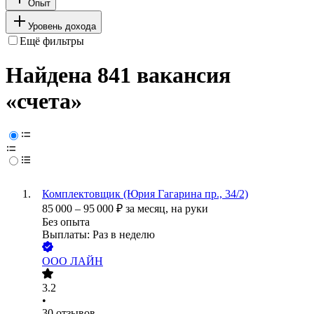
Опыт
Уровень дохода
Ещё фильтры
Найдена 841 вакансия
«счета»
Комплектовщик (Юрия Гагарина пр., 34/2)
85 000
–
95 000
₽
за месяц,
на руки
Без опыта
Выплаты: Раз в неделю
ООО
ЛАЙН
3.2
•
30
отзывов