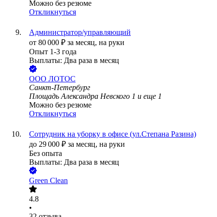
Можно без резюме
Откликнуться
Администратор/управляющий
от
80 000
₽
за месяц,
на руки
Опыт 1-3 года
Выплаты: Два раза в месяц
ООО
ЛОТОС
Санкт-Петербург
Площадь Александра Невского 1
и еще
1
Можно без резюме
Откликнуться
Сотрудник на уборку в офисе (ул.Степана Разина)
до
29 000
₽
за месяц,
на руки
Без опыта
Выплаты: Два раза в месяц
Green Clean
4.8
•
32
отзыва