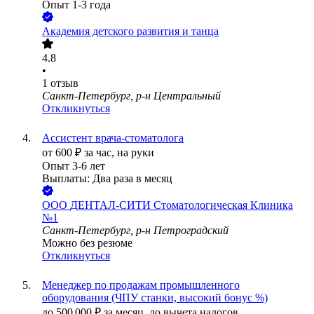
Опыт 1-3 года
Академия детского развития и танца
4.8
•
1
отзыв
Санкт-Петербург, р-н Центральный
Откликнуться
Ассистент врача-стоматолога
от
600
₽
за час,
на руки
Опыт 3-6 лет
Выплаты: Два раза в месяц
ООО
ДЕНТАЛ-СИТИ Стоматологическая Клиника
№1
Санкт-Петербург, р-н Петроградский
Можно без резюме
Откликнуться
Менеджер по продажам промышленного
оборудования (ЧПУ станки, высокий бонус %)
до
500 000
₽
за месяц,
до вычета налогов