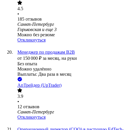
4.5
•
185
отзывов
Санкт-Петербург
Горьковская
и еще
3
Можно без резюме
Откликнуться
Менеджер по продажам B2B
от
150 000
₽
за месяц,
на руки
Без опыта
Можно удалённо
Выплаты: Два раза в месяц
АпТрейдер (UpTrader)
3.9
•
12
отзывов
Санкт-Петербург
Откликнуться
Операционный директор (COO) в растущую EdTech-