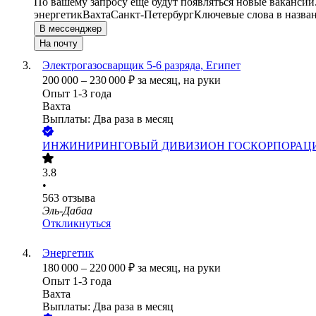
По вашему запросу ещё будут появляться новые вакансии
энергетик
Вахта
Санкт-Петербург
Ключевые слова в назва
В мессенджер
На почту
Электрогазосварщик 5-6 разряда, Египет
200 000
–
230 000
₽
за месяц,
на руки
Опыт 1-3 года
Вахта
Выплаты: Два раза в месяц
ИНЖИНИРИНГОВЫЙ ДИВИЗИОН ГОСКОРПОРАЦ
3.8
•
563
отзыва
Эль-Дабаа
Откликнуться
Энергетик
180 000
–
220 000
₽
за месяц,
на руки
Опыт 1-3 года
Вахта
Выплаты: Два раза в месяц