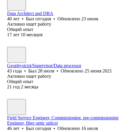
Data Architect and DBA
40
лет
•
Был
сегодня
•
Обновлено
23 июня
Активно ищет работу
Общий опыт
17
лет
10
месяцев
Geophysicist/Supervisor/Data processor
43
года
•
Был
28 июля
•
Обновлено
25 июня 2021
Активно ищет работу
Общий опыт
21
год
2
месяца
Field Service Engineer, Commissioning, pre-commissioning
Engineer, fiber optic splicer
46
лет
•
Был
сегодня
•
Обновлено
16 июля