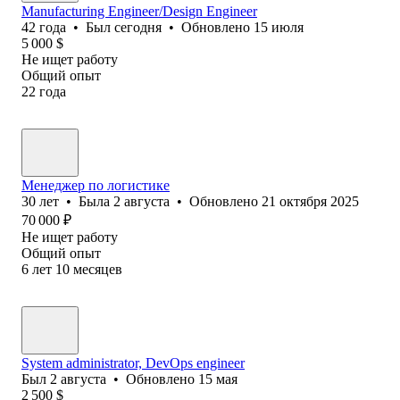
Manufacturing Engineer/Design Engineer
42
года
•
Был
сегодня
•
Обновлено
15 июля
5 000
$
Не ищет работу
Общий опыт
22
года
Менеджер по логистике
30
лет
•
Была
2 августа
•
Обновлено
21 октября 2025
70 000
₽
Не ищет работу
Общий опыт
6
лет
10
месяцев
System administrator, DevOps engineer
Был
2 августа
•
Обновлено
15 мая
2 500
$