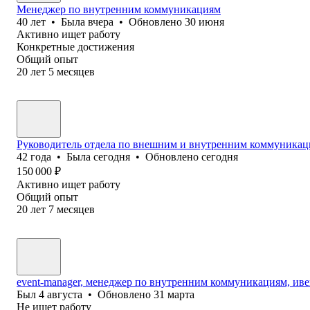
Менеджер по внутренним коммуникациям
40
лет
•
Была
вчера
•
Обновлено
30 июня
Активно ищет работу
Конкретные достижения
Общий опыт
20
лет
5
месяцев
Руководитель отдела по внешним и внутренним коммуника
42
года
•
Была
сегодня
•
Обновлено
сегодня
150 000
₽
Активно ищет работу
Общий опыт
20
лет
7
месяцев
event-manager, менеджер по внутренним коммуникациям, ив
Был
4 августа
•
Обновлено
31 марта
Не ищет работу