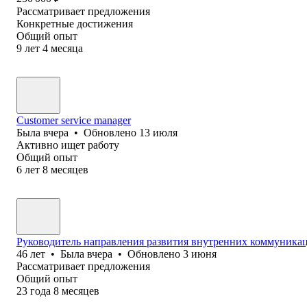
Рассматривает предложения
Конкретные достижения
Общий опыт
9
лет
4
месяца
Customer service manager
Была
вчера
•
Обновлено
13 июля
Активно ищет работу
Общий опыт
6
лет
8
месяцев
Руководитель направления развития внутренних коммуникац
46
лет
•
Была
вчера
•
Обновлено
3 июня
Рассматривает предложения
Общий опыт
23
года
8
месяцев