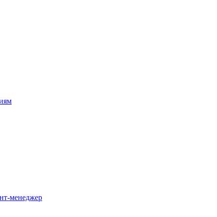
циям
ент-менеджер