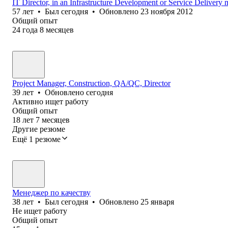
IT Director, in an Infrastructure Development or Service Delivery
57
лет
•
Был
сегодня
•
Обновлено
23 ноября 2012
Общий опыт
24
года
8
месяцев
Project Manager, Construction, QA/QC, Director
39
лет
•
Обновлено
сегодня
Активно ищет работу
Общий опыт
18
лет
7
месяцев
Другие резюме
Ещё 1 резюме
Менеджер по качеству
38
лет
•
Был
сегодня
•
Обновлено
25 января
Не ищет работу
Общий опыт