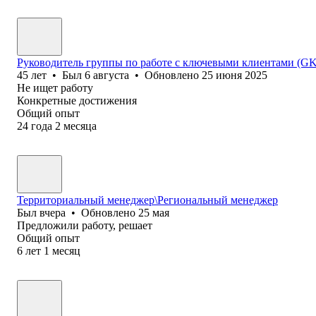
Руководитель группы по работе с ключевыми клиентами (
45
лет
•
Был
6 августа
•
Обновлено
25 июня 2025
Не ищет работу
Конкретные достижения
Общий опыт
24
года
2
месяца
Территориальный менеджер\Региональный менеджер
Был
вчера
•
Обновлено
25 мая
Предложили работу, решает
Общий опыт
6
лет
1
месяц