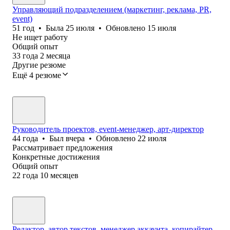
Управляющий подразделением (маркетинг, реклама, PR,
event)
51
год
•
Была
25 июля
•
Обновлено
15 июля
Не ищет работу
Общий опыт
33
года
2
месяца
Другие резюме
Ещё 4 резюме
Руководитель проектов, event-менеджер, арт-директор
44
года
•
Был
вчера
•
Обновлено
22 июля
Рассматривает предложения
Конкретные достижения
Общий опыт
22
года
10
месяцев
Редактор, автор текстов, менеджер аккаунта, копирайтер,