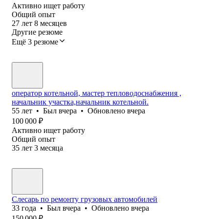
Активно ищет работу
Общий опыт
27
лет
8
месяцев
Другие резюме
Ещё 3 резюме
оператор котельной, мастер тепловодоснабжения ,
начальник участка,начальник котельной.
55
лет
•
Был
вчера
•
Обновлено
вчера
100 000
₽
Активно ищет работу
Общий опыт
35
лет
3
месяца
Слесарь по ремонту грузовых автомобилей
33
года
•
Был
вчера
•
Обновлено
вчера
150 000
₽