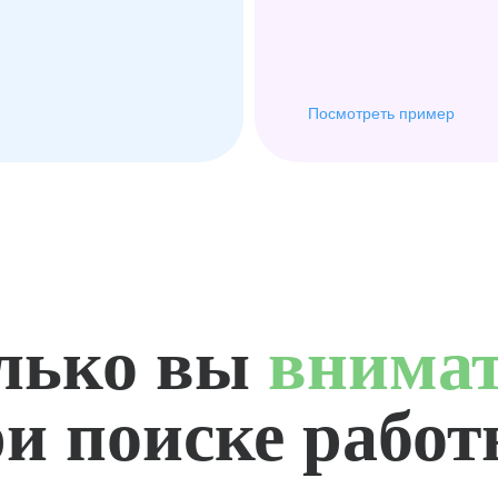
Посмотреть пример
лько вы
внима
и поиске рабо