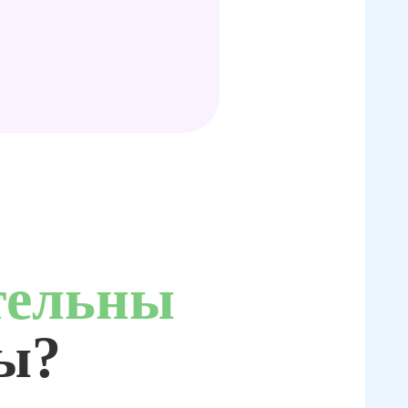
тельны
ты?