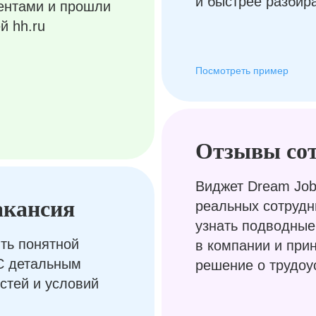
и быстрее разбир
ентами и прошли
й hh.ru
Посмотреть пример
Отзывы со
Виджет Dream Job
акансия
реальных сотрудн
узнать подводные
ть понятной
в компании и при
С детальным
решение о трудоу
стей и условий