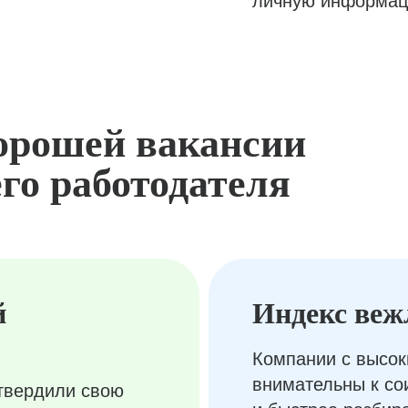
личную информац
орошей вакансии
го работодателя
й
Индекс веж
Компании с высок
внимательны к с
твердили свою