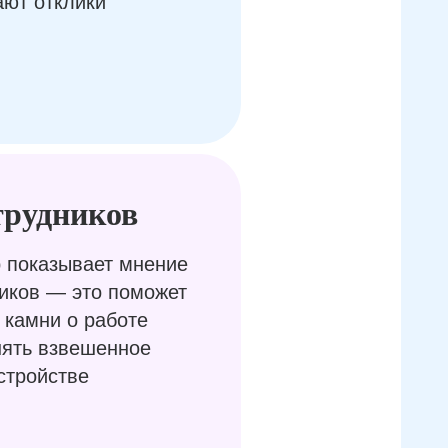
ают отклики
трудников
 показывает мнение
иков — это поможет
 камни о работе
нять взвешенное
стройстве