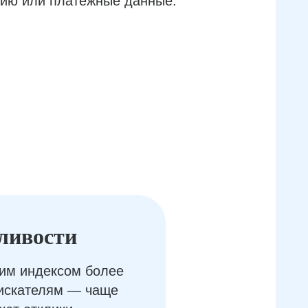
ию или платёжные данные.
ливости
им индексом более
оискателям — чаще