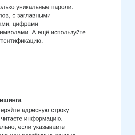
олько уникальные пароли:
лов, с заглавными
ами, цифрами
имволами. А ещё используйте
утентификацию.
фишинга
еряйте адресную строку
м читаете информацию.
льно, если указываете