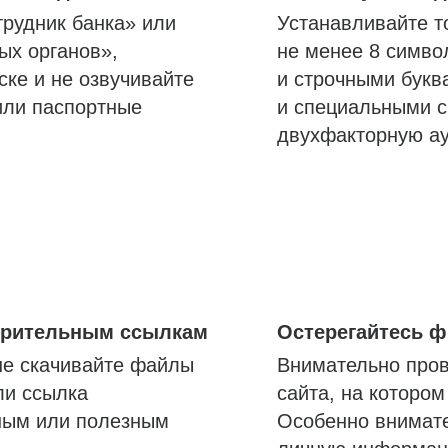
трудник банка» или
Устанавливайте т
ых органов»,
не менее 8 симво
ске и не озвучивайте
и строчными букв
или паспортные
и специальными с
двухфакторную а
озрительным ссылкам
Остерегайтесь 
не скачивайте файлы
Внимательно пров
ли ссылка
сайта, на которо
ным или полезным
Особенно внимате