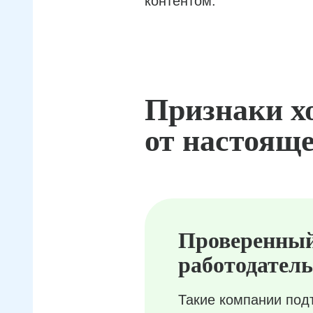
контентом.
Признаки х
от настояще
Проверенны
работодатель
Такие компании под