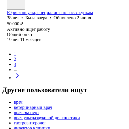
Юрисконсульт, специалист по гос.закупкам
38
лет
•
Была
вчера
•
Обновлено
2 июня
50 000
₽
Активно ищет работу
Общий опыт
19
лет
11
месяцев
1
2
3
...
Другие пользователи ищут
врач
ветеринарный врач
врач-эксперт
врач ультразвуковой диагностики
гастроэнтеролог
директор клиники