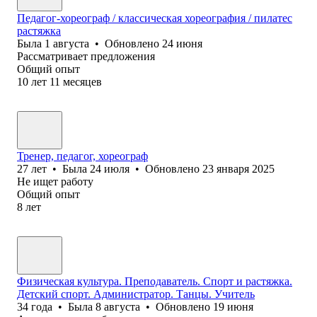
Педагог-хореограф / классическая хореография / пилатес
растяжка
Была
1 августа
•
Обновлено
24 июня
Рассматривает предложения
Общий опыт
10
лет
11
месяцев
Тренер, педагог, хореограф
27
лет
•
Была
24 июля
•
Обновлено
23 января 2025
Не ищет работу
Общий опыт
8
лет
Физическая культура. Преподаватель. Спорт и растяжка.
Детский спорт. Администратор. Танцы. Учитель
34
года
•
Была
8 августа
•
Обновлено
19 июня