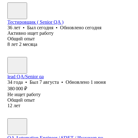
Тестировщик ( Senior QA )
36
лет
•
Был
сегодня
•
Обновлено
сегодня
Активно ищет работу
Общий опыт
8
лет
2
месяца
lead QA/Senior qa
34
года
•
Был
7 августа
•
Обновлено
1 июня
380 000
₽
Не ищет работу
Общий опыт
12
лет
QA Automation Engineer / SDET / Инженер по