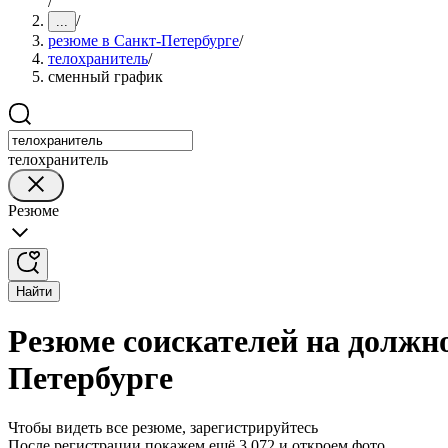
/
/
...
резюме в Санкт-Петербурге
/
телохранитель
/
сменный график
телохранитель
Резюме
Найти
Резюме соискателей на должн
Петербурге
Чтобы видеть все резюме, зарегистрируйтесь
После регистрации покажем ещё 3 072 и откроем фото