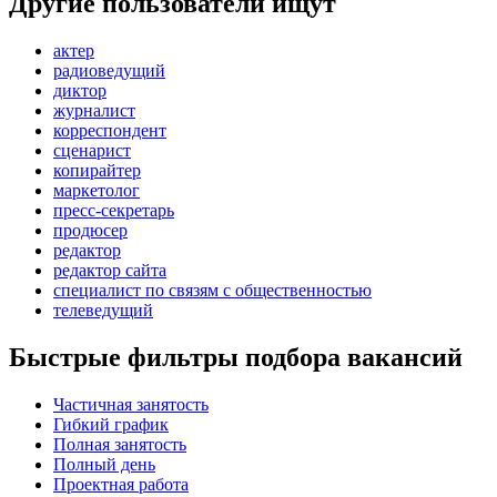
Другие пользователи ищут
актер
радиоведущий
диктор
журналист
корреспондент
сценарист
копирайтер
маркетолог
пресс-секретарь
продюсер
редактор
редактор сайта
специалист по связям с общественностью
телеведущий
Быстрые фильтры подбора вакансий
Частичная занятость
Гибкий график
Полная занятость
Полный день
Проектная работа