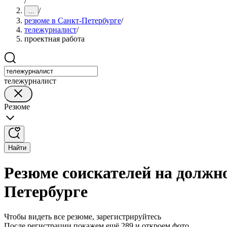
/
/
...
резюме в Санкт-Петербурге
/
тележурналист
/
проектная работа
тележурналист
Резюме
Найти
Резюме соискателей на должн
Петербурге
Чтобы видеть все резюме, зарегистрируйтесь
После регистрации покажем ещё 289 и откроем фото