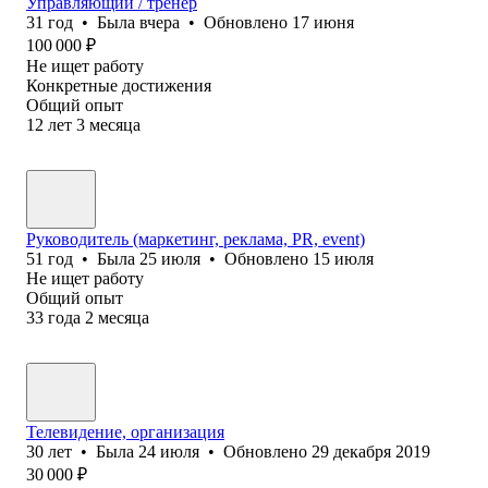
Управляющий / тренер
31
год
•
Была
вчера
•
Обновлено
17 июня
100 000
₽
Не ищет работу
Конкретные достижения
Общий опыт
12
лет
3
месяца
Руководитель (маркетинг, реклама, PR, event)
51
год
•
Была
25 июля
•
Обновлено
15 июля
Не ищет работу
Общий опыт
33
года
2
месяца
Телевидение, организация
30
лет
•
Была
24 июля
•
Обновлено
29 декабря 2019
30 000
₽