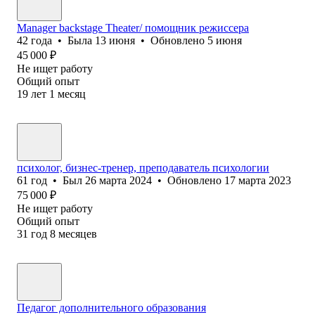
Manager backstage Theater/ помощник режиссера
42
года
•
Была
13 июня
•
Обновлено
5 июня
45 000
₽
Не ищет работу
Общий опыт
19
лет
1
месяц
психолог, бизнес-тренер, преподаватель психологии
61
год
•
Был
26 марта 2024
•
Обновлено
17 марта 2023
75 000
₽
Не ищет работу
Общий опыт
31
год
8
месяцев
Педагог дополнительного образования