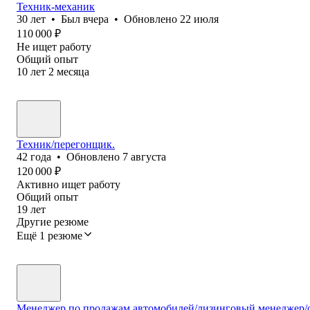
Техник-механик
30
лет
•
Был
вчера
•
Обновлено
22 июля
110 000
₽
Не ищет работу
Общий опыт
10
лет
2
месяца
Техник/перегонщик.
42
года
•
Обновлено
7 августа
120 000
₽
Активно ищет работу
Общий опыт
19
лет
Другие резюме
Ещё 1 резюме
Менеджер по продажам автомобилей/лизинговый менеджер/