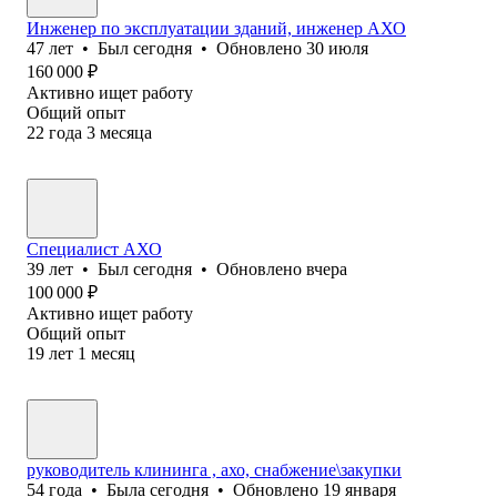
Инженер по эксплуатации зданий, инженер АХО
47
лет
•
Был
сегодня
•
Обновлено
30 июля
160 000
₽
Активно ищет работу
Общий опыт
22
года
3
месяца
Специалист АХО
39
лет
•
Был
сегодня
•
Обновлено
вчера
100 000
₽
Активно ищет работу
Общий опыт
19
лет
1
месяц
руководитель клининга , ахо, снабжение\закупки
54
года
•
Была
сегодня
•
Обновлено
19 января