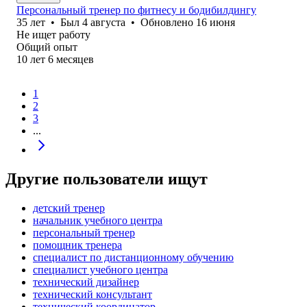
Персональный тренер по фитнесу и бодибилдингу
35
лет
•
Был
4 августа
•
Обновлено
16 июня
Не ищет работу
Общий опыт
10
лет
6
месяцев
1
2
3
...
Другие пользователи ищут
детский тренер
начальник учебного центра
персональный тренер
помощник тренера
специалист по дистанционному обучению
специалист учебного центра
технический дизайнер
технический консультант
технический координатор