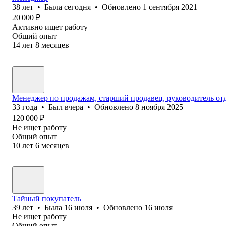
38
лет
•
Была
сегодня
•
Обновлено
1 сентября 2021
20 000
₽
Активно ищет работу
Общий опыт
14
лет
8
месяцев
Менеджер по продажам, старший продавец, руководитель отд
33
года
•
Был
вчера
•
Обновлено
8 ноября 2025
120 000
₽
Не ищет работу
Общий опыт
10
лет
6
месяцев
Тайный покупатель
39
лет
•
Была
16 июля
•
Обновлено
16 июля
Не ищет работу
Общий опыт