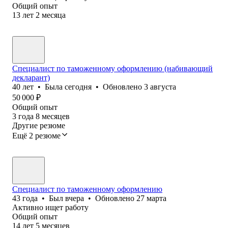
Общий опыт
13
лет
2
месяца
Специалист по таможенному оформлению (набивающий
декларант)
40
лет
•
Была
сегодня
•
Обновлено
3 августа
50 000
₽
Общий опыт
3
года
8
месяцев
Другие резюме
Ещё 2 резюме
Специалист по таможенному оформлению
43
года
•
Был
вчера
•
Обновлено
27 марта
Активно ищет работу
Общий опыт
14
лет
5
месяцев