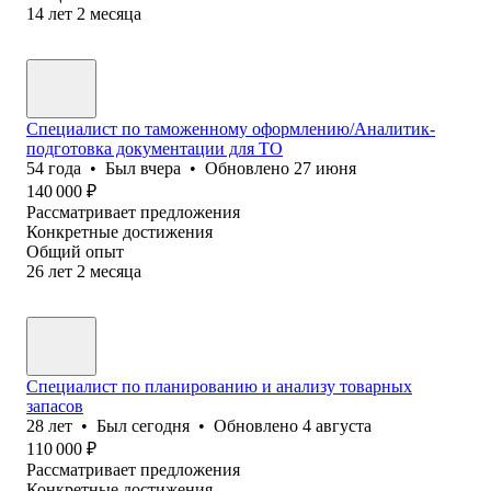
14
лет
2
месяца
Специалист по таможенному оформлению/Аналитик-
подготовка документации для ТО
54
года
•
Был
вчера
•
Обновлено
27 июня
140 000
₽
Рассматривает предложения
Конкретные достижения
Общий опыт
26
лет
2
месяца
Специалист по планированию и анализу товарных
запасов
28
лет
•
Был
сегодня
•
Обновлено
4 августа
110 000
₽
Рассматривает предложения
Конкретные достижения