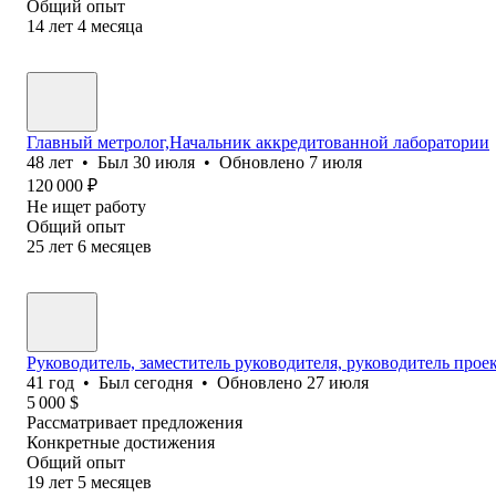
Общий опыт
14
лет
4
месяца
Главный метролог,Начальник аккредитованной лаборатории
48
лет
•
Был
30 июля
•
Обновлено
7 июля
120 000
₽
Не ищет работу
Общий опыт
25
лет
6
месяцев
Руководитель, заместитель руководителя, руководитель прое
41
год
•
Был
сегодня
•
Обновлено
27 июля
5 000
$
Рассматривает предложения
Конкретные достижения
Общий опыт
19
лет
5
месяцев