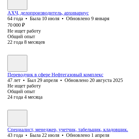
АХЧ, делопроизводитель, архивариус
64
года
•
Была
10 июля
•
Обновлено
9 января
70 000
₽
Не ищет работу
Общий опыт
22
года
8
месяцев
Переводчик в сфере Нефтегазовый комплекс
47
лет
•
Был
29 апреля
•
Обновлено
20 августа 2025
Не ищет работу
Общий опыт
24
года
4
месяца
Специалист, менеджер, учетчик, табельщик, кладовщик.
43
года
•
Была
22 июля
•
Обновлено
1 апреля