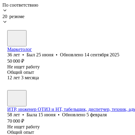
По соответствию
20 резюме
Маркетолог
36
лет
•
Был
25 июня
•
Обновлено
14 сентября 2025
50 000
₽
Не ищет работу
Общий опыт
12
лет
3
месяца
ИТР, инженер ОТИЗ и НТ, табельщик, диспетчер, техник, ад
58
лет
•
Была
15 июня
•
Обновлено
5 февраля
70 000
₽
Не ищет работу
Общий опыт