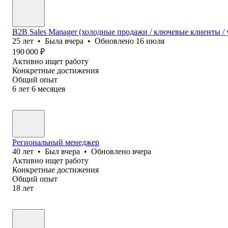
B2B Sales Manager (холодные продажи / ключевые клиенты / 
25
лет
•
Была
вчера
•
Обновлено
16 июля
190 000
₽
Активно ищет работу
Конкретные достижения
Общий опыт
6
лет
6
месяцев
Региональный менеджер
40
лет
•
Был
вчера
•
Обновлено
вчера
Активно ищет работу
Конкретные достижения
Общий опыт
18
лет