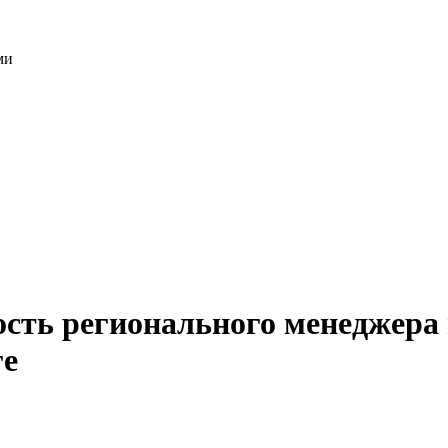
ми
ость регионального менеджера
ге