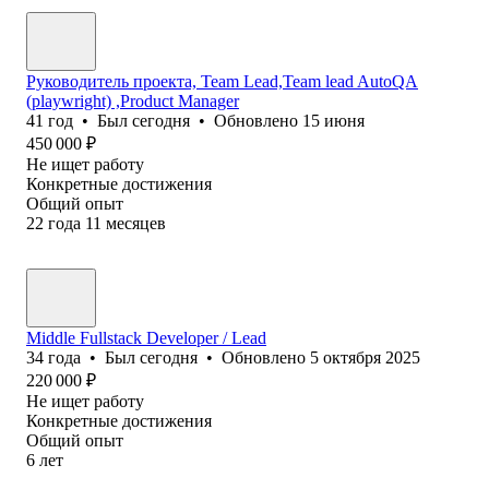
Руководитель проекта, Team Lead,Team lead AutoQA
(playwright) ,Product Manager
41
год
•
Был
сегодня
•
Обновлено
15 июня
450 000
₽
Не ищет работу
Конкретные достижения
Общий опыт
22
года
11
месяцев
Middle Fullstack Developer / Lead
34
года
•
Был
сегодня
•
Обновлено
5 октября 2025
220 000
₽
Не ищет работу
Конкретные достижения
Общий опыт
6
лет