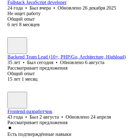
Fullstack JavaScript developer
24
года
•
Был
вчера
•
Обновлено
26 декабря 2025
Не ищет работу
Общий опыт
6
лет
8
месяцев
Backend Team Lead (10+, PHP/Go, Architecture, Highload)
35
лет
•
Был
сегодня
•
Обновлено
6 августа
Рассматривает предложения
Общий опыт
15
лет
1
месяц
Frontend-разработчик
43
года
•
Был
2 августа
•
Обновлено
24 апреля
Рассматривает предложения
Есть подтверждённые навыки