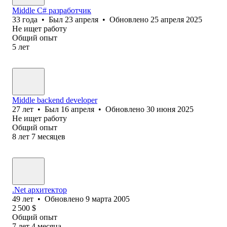
Middle С# разработчик
33
года
•
Был
23 апреля
•
Обновлено
25 апреля 2025
Не ищет работу
Общий опыт
5
лет
Middle backend developer
27
лет
•
Был
16 апреля
•
Обновлено
30 июня 2025
Не ищет работу
Общий опыт
8
лет
7
месяцев
.Net архитектор
49
лет
•
Обновлено
9 марта 2005
2 500
$
Общий опыт
7
лет
4
месяца